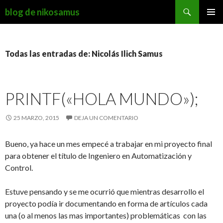
Buscar
blog de nikosamus
SALTAR
MENÚ
AL
PRINCI
CONTENIDO
Todas las entradas de: Nicolás Ilich Samus
PRINTF(«HOLA MUNDO»);
25 MARZO, 2015
DEJA UN COMENTARIO
Bueno, ya hace un mes empecé a trabajar en mi proyecto final
para obtener el título de Ingeniero en Automatización y
Control.
Estuve pensando y se me ocurrió que mientras desarrollo el
proyecto podía ir documentando en forma de artículos cada
una (o al menos las mas importantes) problemáticas con las